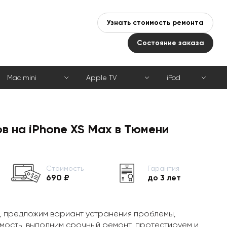
Узнать стоимость ремонта
Состояние заказа
Mac mini
Apple TV
iPod
в на iPhone XS Max в Тюмени
Стоимость
Гарантия
690 ₽
до 3 лет
, предложим вариант устранения проблемы,
мость, выполним срочный ремонт, протестируем и