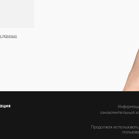
х данных
ация
Информаци
ознакомительный хар
Продолжая использовать 
пользова