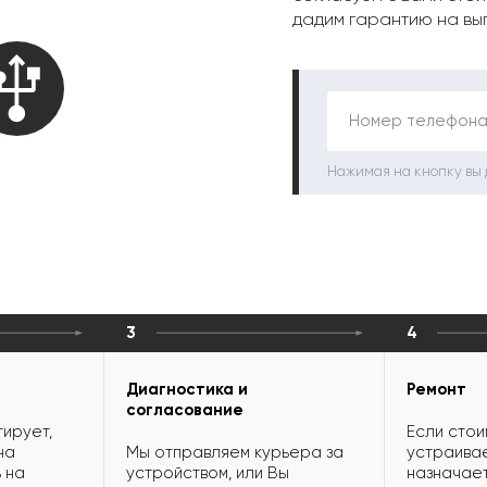
дадим гарантию на вы
Номер телефона
Нажимая на кнопку вы
3
4
Диагностика и
Ремонт
согласование
ирует,
Если стои
на
Мы отправляем курьера за
устраивае
 на
устройством, или Вы
назначает