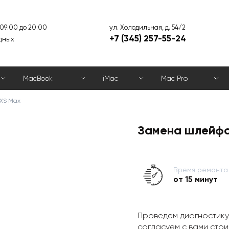
ул. Холодильная, д. 54/2
 09:00 до 20:00
+7 (345) 257-55-24
дных
MacBook
iMac
Mac Pro
 XS Max
Замена шлейфо
Время ремонта
от 15 минут
Проведем диагностику
согласуем с вами стои