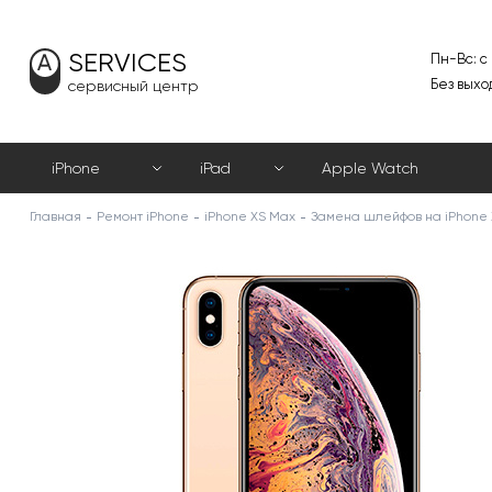
SERVICES
Пн-Вс: с
Без выхо
сервисный центр
iPhone
iPad
Apple Watch
Главная
Ремонт iPhone
iPhone XS Max
Замена шлейфов на iPhone