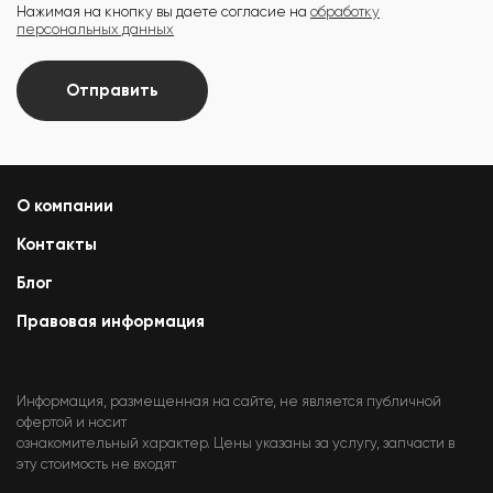
Нажимая на кнопку вы даете согласие на
обработку
персональных данных
Отправить
О компании
Контакты
Блог
Правовая информация
Информация, размещенная на сайте, не является публичной
офертой и носит
ознакомительный характер. Цены указаны за услугу, запчасти в
эту стоимость не входят