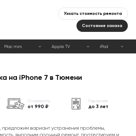
Узнать стоимость ремонта
Состояние заказа
Mac mini
Apple TV
iPod
а на iPhone 7 в Тюмени
Стоимость
Гарантия
от 990 ₽
до 3 лет
, предложим вариант устранения проблемы,
мость, выполним срочный ремонт, протестируем и