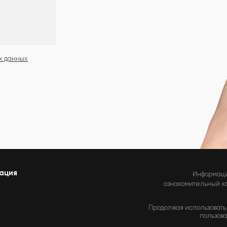
х данных
ация
Информаци
ознакомительный хар
Продолжая использовать 
пользова