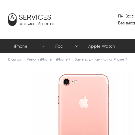
SERVICES
Пн-Вс: с
Без выхо
сервисный центр
iPhone
iPad
Apple Watch
Главная
Ремонт iPhone
iPhone 7
Замена динамика на iPhone 7