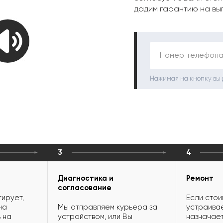
дадим гарантию на вы
Номер телефона
Нажимая на кнопку вы
3
4
Диагностика и
Ремонт
согласование
ирует,
Если стои
на
Мы отправляем курьера за
устраивае
 на
устройством, или Вы
назначает