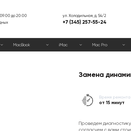
ул. Холодильная, д. 54/2
 09:00 до 20:00
+7 (345) 257-55-24
дных
MacBook
iMac
Mac Pro
Замена динамик
Время ремонта
от 15 минут
Проведем диагностику
согласуем с вами стои