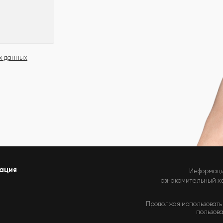
х данных
ация
Информаци
ознакомительный хар
Продолжая использовать 
пользова