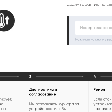
дадим гарантию на вы
Номер телефона
Нажимая на кнопку вы
3
4
Диагностика и
Ремонт
согласование
ирует,
Если стои
на
Мы отправляем курьера за
устраивае
 на
устройством, или Вы
назначает