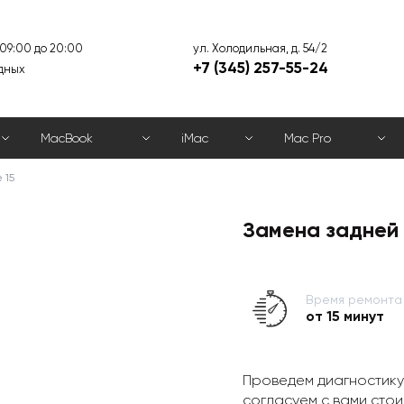
ул. Холодильная, д. 54/2
 09:00 до 20:00
+7 (345) 257-55-24
дных
MacBook
iMac
Mac Pro
 15
Замена задней 
Время ремонта
от 15 минут
Проведем диагностику
согласуем с вами стои