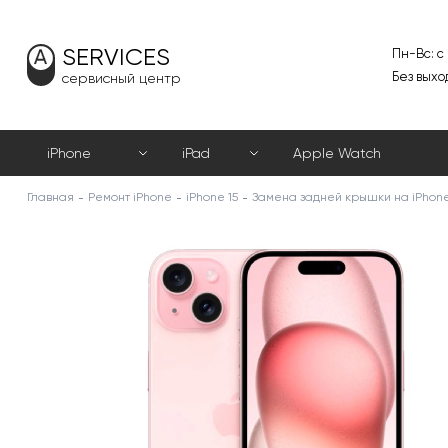
SERVICES
Пн-Вс: с
Без выхо
сервисный центр
iPhone
iPad
Apple Watch
Главная
Ремонт iPhone
iPhone 15
Замена задней крышки на iPhone