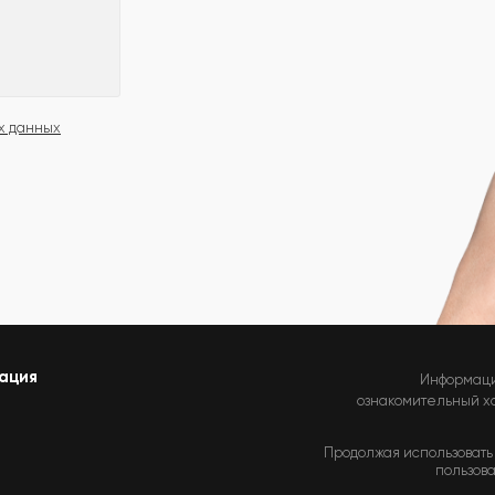
х данных
ация
Информаци
ознакомительный хар
Продолжая использовать 
пользова