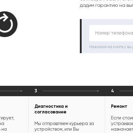
дадим гарантию на вы
Номер телефона
Нажимая на кнопку вы
3
4
Диагностика и
Ремонт
согласование
ирует,
Если стои
на
Мы отправляем курьера за
устраивае
 на
устройством, или Вы
назначает