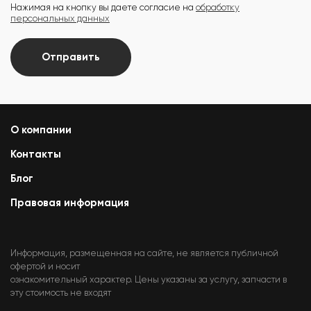
Нажимая на кнопку вы даете согласие на
обработку
персональных данных
Отправить
О компании
Контакты
Блог
Правовая информация
Информация, размещенная на сайте, не является публичной
офертой и носит
ознакомительный характер. Цены указаны за услугу, запчасти в
эту стоимость не входят