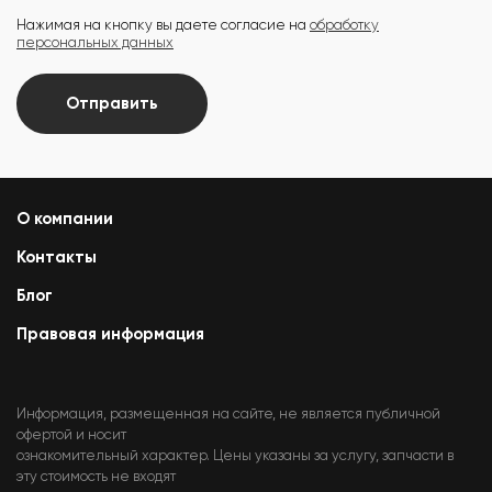
Нажимая на кнопку вы даете согласие на
обработку
персональных данных
Отправить
О компании
Контакты
Блог
Правовая информация
Информация, размещенная на сайте, не является публичной
офертой и носит
ознакомительный характер. Цены указаны за услугу, запчасти в
эту стоимость не входят