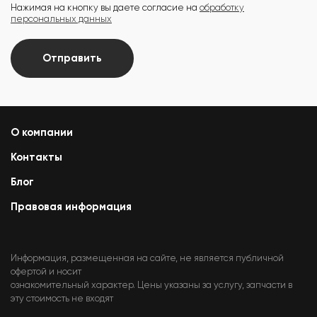
Нажимая на кнопку вы даете согласие на
обработку
персональных данных
Отправить
О компании
Контакты
Блог
Правовая информация
Информация, размещенная на сайте, не является публичной
офертой и носит
ознакомительный характер. Цены указаны за услугу, запчасти в
эту стоимость не входят