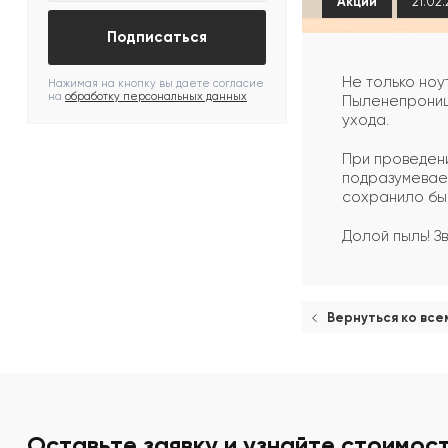
Акции
21.02
Подписаться
Не только ноу
Нажимая на кнопку вы даете согласие
на
обработку персональных данных
Пыленепроница
ухода.
При проведени
подразумевает
сохранило бы
Долой пыль! З
Вернуться ко все
Оставьте заявку и узнайте стоимос