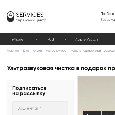
SERVICES
Пн-Вс: с
Без выхо
сервисный центр
iPhone
iPad
Apple Watch
Главная
Блог
Акции
Ультразвуковая чистка в подарок при провед
Ультразвуковая чистка в подарок п
Подписаться
на рассылку
Ваш e-mail *