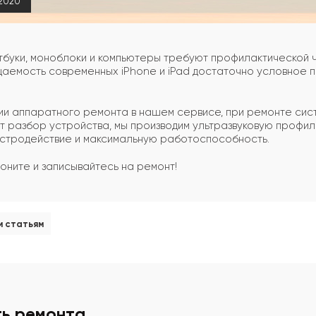
.2020
тбуки, моноблоки и компьютеры требуют профилактической 
емость современных iPhone и iPad достаточно условное по
и аппаратного ремонта в нашем сервисе, при ремонте сист
 разбор устройства, мы производим ультразвуковую профил
стродействие и максимальную работоспособность.
воните и записывайтесь на ремонт!
м статьям
ть ремонта